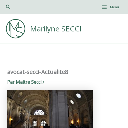
Aller
Rechercher
Menu
au
Main
contenu
Menu
Marilyne SECCI
avocat-secci-Actualite8
Par
Maitre Secci
/