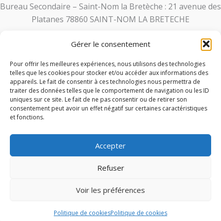
Bureau Secondaire – Saint-Nom la Bretèche : 21 avenue des
Platanes 78860 SAINT-NOM LA BRETECHE
Gérer le consentement
Uniquement sur rendez-vous du lundi au vendredi
Contact :
Pour offrir les meilleures expériences, nous utilisons des technologies
telles que les cookies pour stocker et/ou accéder aux informations des
appareils. Le fait de consentir à ces technologies nous permettra de
Tél. :
01 30 21 95 27
traiter des données telles que le comportement de navigation ou les ID
uniques sur ce site. Le fait de ne pas consentir ou de retirer son
Mail :
ms@crescendo-avocats.com
consentement peut avoir un effet négatif sur certaines caractéristiques
et fonctions.
Accepter
Refuser
Copyright © 2026 Marilyne SECCI | Rédigé par Maitre Secci
Voir les préférences
Politique de cookies
Politique de cookies