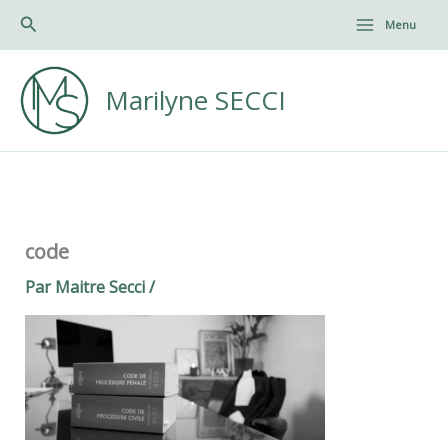
Aller
Rechercher
Menu
au
Main
contenu
Menu
Marilyne SECCI
code
Par
Maitre Secci
/